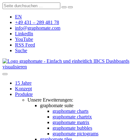
EN
+49 431 – 289 481 78
info@graphomate.com
LinkedIn
YouTube
RSS Feed
Suche
graphomate - Einfach und einheitlich IBCS Dashboards
visualisieren
15 Jahre
Konzept
Produkte
Unsere Erweiterungen:
graphomate suite
graphomate charts
graphomate chartrix
graphomate matrix
graphomate bubbles
graphomate pictograms
graphomate tiles