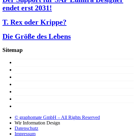
endet erst 2031!
T. Rex oder Krippe?
Die Größe des Lebens
Sitemap
15 Jahre
Konzept
Produkte
Lizenzen
Über uns
Support
Demoversion
© graphomate GmbH – All Rights Reserved
Wir
Information Design
Datenschutz
Impressum