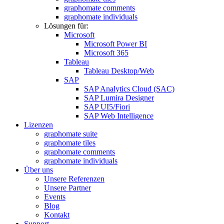
graphomate comments
graphomate individuals
Lösungen für:
Microsoft
Microsoft Power BI
Microsoft 365
Tableau
Tableau Desktop/Web
SAP
SAP Analytics Cloud (SAC)
SAP Lumira Designer
SAP UI5/Fiori
SAP Web Intelligence
Lizenzen
graphomate suite
graphomate tiles
graphomate comments
graphomate individuals
Über uns
Unsere Referenzen
Unsere Partner
Events
Blog
Kontakt
Support