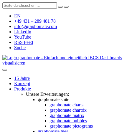
EN
+49 431 – 289 481 78
info@graphomate.com
LinkedIn
YouTube
RSS Feed
Suche
graphomate - Einfach und einheitlich IBCS Dashboards
visualisieren
15 Jahre
Konzept
Produkte
Unsere Erweiterungen:
graphomate suite
graphomate charts
graphomate chartrix
graphomate matrix
graphomate bubbles
graphomate pictograms
graphomate tiles