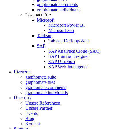
graphomate comments
graphomate individuals
Lösungen für:
Microsoft
Microsoft Power BI
Microsoft 365
Tableau
Tableau Desktop/Web
SAP
SAP Analytics Cloud (SAC)
SAP Lumira Designer
SAP UI5/Fiori
SAP Web Intelligence
Lizenzen
graphomate suite
graphomate tiles
graphomate comments
graphomate individuals
Über uns
Unsere Referenzen
Unsere Partner
Events
Blog
Kontakt
Support