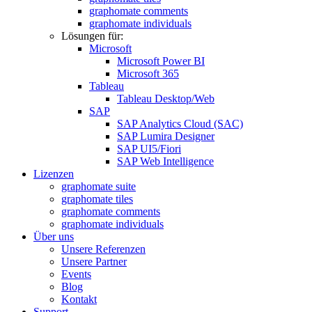
graphomate comments
graphomate individuals
Lösungen für:
Microsoft
Microsoft Power BI
Microsoft 365
Tableau
Tableau Desktop/Web
SAP
SAP Analytics Cloud (SAC)
SAP Lumira Designer
SAP UI5/Fiori
SAP Web Intelligence
Lizenzen
graphomate suite
graphomate tiles
graphomate comments
graphomate individuals
Über uns
Unsere Referenzen
Unsere Partner
Events
Blog
Kontakt
Support