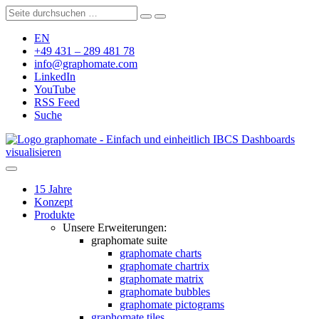
EN
+49 431 – 289 481 78
info@graphomate.com
LinkedIn
YouTube
RSS Feed
Suche
graphomate - Einfach und einheitlich IBCS Dashboards
visualisieren
15 Jahre
Konzept
Produkte
Unsere Erweiterungen:
graphomate suite
graphomate charts
graphomate chartrix
graphomate matrix
graphomate bubbles
graphomate pictograms
graphomate tiles