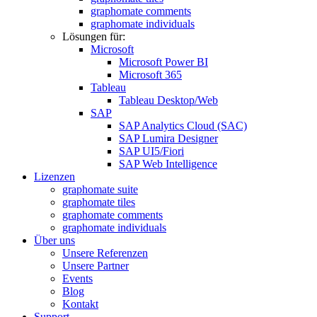
graphomate comments
graphomate individuals
Lösungen für:
Microsoft
Microsoft Power BI
Microsoft 365
Tableau
Tableau Desktop/Web
SAP
SAP Analytics Cloud (SAC)
SAP Lumira Designer
SAP UI5/Fiori
SAP Web Intelligence
Lizenzen
graphomate suite
graphomate tiles
graphomate comments
graphomate individuals
Über uns
Unsere Referenzen
Unsere Partner
Events
Blog
Kontakt
Support