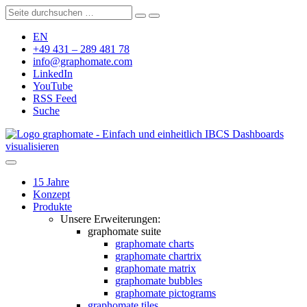
EN
+49 431 – 289 481 78
info@graphomate.com
LinkedIn
YouTube
RSS Feed
Suche
graphomate - Einfach und einheitlich IBCS Dashboards
visualisieren
15 Jahre
Konzept
Produkte
Unsere Erweiterungen:
graphomate suite
graphomate charts
graphomate chartrix
graphomate matrix
graphomate bubbles
graphomate pictograms
graphomate tiles