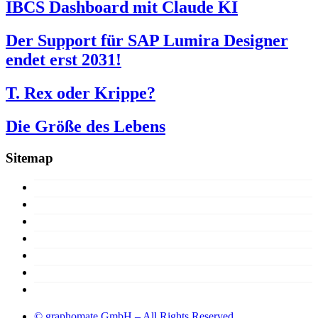
IBCS Dashboard mit Claude KI
Der Support für SAP Lumira Designer
endet erst 2031!
T. Rex oder Krippe?
Die Größe des Lebens
Sitemap
15 Jahre
Konzept
Produkte
Lizenzen
Über uns
Support
Demoversion
© graphomate GmbH – All Rights Reserved