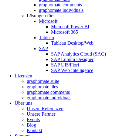
graphomate comments
graphomate individuals
Lösungen für:
Microsoft
Microsoft Power BI
Microsoft 365
Tableau
Tableau Desktop/Web
SAP
SAP Analytics Cloud (SAC)
SAP Lumira Designer
SAP UI5/Fiori
SAP Web Intelligence
Lizenzen
graphomate suite
graphomate tiles
graphomate comments
graphomate individuals
Über uns
Unsere Referenzen
Unsere Partner
Events
Blog
Kontakt
Support