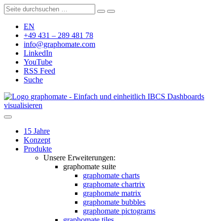
EN
+49 431 – 289 481 78
info@graphomate.com
LinkedIn
YouTube
RSS Feed
Suche
graphomate - Einfach und einheitlich IBCS Dashboards
visualisieren
15 Jahre
Konzept
Produkte
Unsere Erweiterungen:
graphomate suite
graphomate charts
graphomate chartrix
graphomate matrix
graphomate bubbles
graphomate pictograms
graphomate tiles