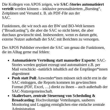
Die Kollegen von APOS zeigen, wie
SAC‑Stories automatisiert
verteilt
werden können – inklusive personalisiertem „Bursting“,
Zeitplänen und Versand z. B. als PDF-File aus der
SAC.
Funktionen, die wir noch aus der BW und BO-Welt kennen
(“Broadcasting”), die aber die SAC so nicht bietet, die aber
durchaus gewünscht sind. Insbesondere, wenn es darum geht,
externe Nutzer außerhalb der SAC mit Berichten zu versorgen.
Der APOS Publisher erweitert die SAC um genau die Funktionen,
die im Alltag gerne mal fehlen:
Automatisierte Verteilung statt manueller Exporte
: SAC-
Stories werden geplant erzeugt und automatisiert z.B. per
Mail verschickt –natürlich inhaltlich auf die Empfänger*innen
abgestimmt
Push statt Pull
: Anwender*inen müssen sich nicht erst in die
SAC einloggen, die Reports kommen im gewünschten
Format (PDF, Excel, …) direkt zu ihnen – auch außerhalb der
SAC-Nutzergemeinschaft.
Skalierbare, zentrale Steuerung von Scheduling &
Broadcasting
: Hochvolumige Verteilungen, sauberes
Monitoring und Logging ermöglichen eine einfache zentrale
Administration