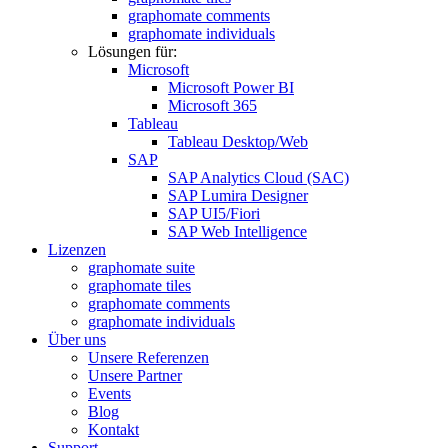
graphomate comments
graphomate individuals
Lösungen für:
Microsoft
Microsoft Power BI
Microsoft 365
Tableau
Tableau Desktop/Web
SAP
SAP Analytics Cloud (SAC)
SAP Lumira Designer
SAP UI5/Fiori
SAP Web Intelligence
Lizenzen
graphomate suite
graphomate tiles
graphomate comments
graphomate individuals
Über uns
Unsere Referenzen
Unsere Partner
Events
Blog
Kontakt
Support