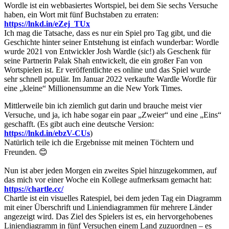
Wordle ist ein webbasiertes Wortspiel, bei dem Sie sechs Versuche
haben, ein Wort mit fünf Buchstaben zu erraten:
https://lnkd.in/eZej_TUx
Ich mag die Tatsache, dass es nur ein Spiel pro Tag gibt, und die
Geschichte hinter seiner Entstehung ist einfach wunderbar: Wordle
wurde 2021 von Entwickler Josh Wardle (sic!) als Geschenk für
seine Partnerin Palak Shah entwickelt, die ein großer Fan von
Wortspielen ist. Er veröffentlichte es online und das Spiel wurde
sehr schnell populär. Im Januar 2022 verkaufte Wardle Wordle für
eine „kleine“ Millionensumme an die New York Times.
Mittlerweile bin ich ziemlich gut darin und brauche meist vier
Versuche, und ja, ich habe sogar ein paar „Zweier“ und eine „Eins“
geschafft. (Es gibt auch eine deutsche Version:
https://lnkd.in/ebzV-CUs
)
Natürlich teile ich die Ergebnisse mit meinen Töchtern und
Freunden. 😊
Nun ist aber jeden Morgen ein zweites Spiel hinzugekommen, auf
das mich vor einer Woche ein Kollege aufmerksam gemacht hat:
https://chartle.cc/
Chartle ist ein visuelles Ratespiel, bei dem jeden Tag ein Diagramm
mit einer Überschrift und Liniendiagrammen für mehrere Länder
angezeigt wird. Das Ziel des Spielers ist es, ein hervorgehobenes
Liniendiagramm in fünf Versuchen einem Land zuzuordnen – es