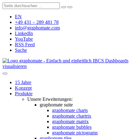
EN
+49 431 – 289 481 78
info@graphomate.com
LinkedIn
YouTube
RSS Feed
Suche
graphomate - Einfach und einheitlich IBCS Dashboards
visualisieren
15 Jahre
Konzept
Produkte
Unsere Erweiterungen:
graphomate suite
graphomate charts
graphomate chartrix
graphomate matrix
graphomate bubbles
graphomate pictograms
graphomate tiles