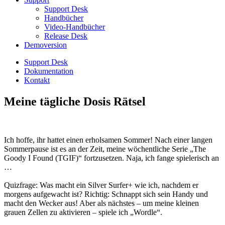
Support Desk
Handbücher
Video-Handbücher
Release Desk
Demoversion
Support Desk
Dokumentation
Kontakt
Meine tägliche Dosis Rätsel
Ich hoffe, ihr hattet einen erholsamen Sommer! Nach einer langen
Sommerpause ist es an der Zeit, meine wöchentliche Serie „The
Goody I Found (TGIF)“ fortzusetzen. Naja, ich fange spielerisch an
…
Quizfrage: Was macht ein Silver Surfer+ wie ich, nachdem er
morgens aufgewacht ist? Richtig: Schnappt sich sein Handy und
macht den Wecker aus! Aber als nächstes – um meine kleinen
grauen Zellen zu aktivieren – spiele ich „Wordle“.