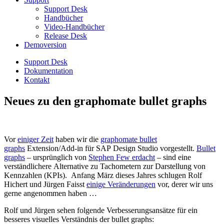
Support Desk
Handbücher
Video-Handbücher
Release Desk
Demoversion
Support Desk
Dokumentation
Kontakt
Neues zu den graphomate bullet graphs
Vor
einiger Zeit
haben wir die
graphomate bullet
graphs
Extension/Add-in für SAP Design Studio vorgestellt.
Bullet
graphs
– ursprünglich von
Stephen Few erdacht
– sind eine
verständlichere Alternative zu Tachometern zur Darstellung von
Kennzahlen (KPIs). Anfang März dieses Jahres schlugen Rolf
Hichert und Jürgen Faisst
einige Veränderungen
vor, derer wir uns
gerne angenommen haben …
Rolf und Jürgen sehen folgende Verbesserungsansätze für ein
besseres visuelles Verständnis der bullet graphs: