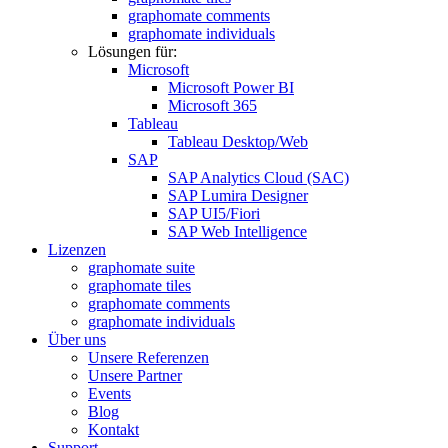
graphomate comments
graphomate individuals
Lösungen für:
Microsoft
Microsoft Power BI
Microsoft 365
Tableau
Tableau Desktop/Web
SAP
SAP Analytics Cloud (SAC)
SAP Lumira Designer
SAP UI5/Fiori
SAP Web Intelligence
Lizenzen
graphomate suite
graphomate tiles
graphomate comments
graphomate individuals
Über uns
Unsere Referenzen
Unsere Partner
Events
Blog
Kontakt
Support