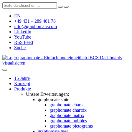
EN
+49 431 – 289 481 78
info@graphomate.com
LinkedIn
YouTube
RSS Feed
Suche
graphomate - Einfach und einheitlich IBCS Dashboards
visualisieren
15 Jahre
Konzept
Produkte
Unsere Erweiterungen:
graphomate suite
graphomate charts
graphomate chartrix
graphomate matrix
graphomate bubbles
graphomate pictograms
graphomate tiles