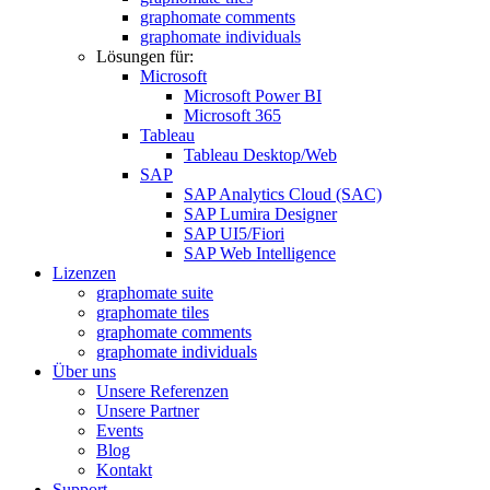
graphomate comments
graphomate individuals
Lösungen für:
Microsoft
Microsoft Power BI
Microsoft 365
Tableau
Tableau Desktop/Web
SAP
SAP Analytics Cloud (SAC)
SAP Lumira Designer
SAP UI5/Fiori
SAP Web Intelligence
Lizenzen
graphomate suite
graphomate tiles
graphomate comments
graphomate individuals
Über uns
Unsere Referenzen
Unsere Partner
Events
Blog
Kontakt
Support