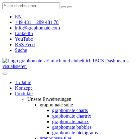
EN
+49 431 – 289 481 78
info@graphomate.com
LinkedIn
YouTube
RSS Feed
Suche
graphomate - Einfach und einheitlich IBCS Dashboards
visualisieren
15 Jahre
Konzept
Produkte
Unsere Erweiterungen:
graphomate suite
graphomate charts
graphomate chartrix
graphomate matrix
graphomate bubbles
graphomate pictograms
graphomate tiles