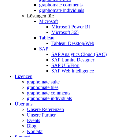
graphomate comments
graphomate individuals
Lösungen für:
Microsoft
Microsoft Power BI
Microsoft 365
Tableau
Tableau Desktop/Web
SAP
SAP Analytics Cloud (SAC)
SAP Lumira Designer
SAP UI5/Fiori
SAP Web Intelligence
Lizenzen
graphomate suite
graphomate tiles
graphomate comments
graphomate individuals
Über uns
Unsere Referenzen
Unsere Partner
Events
Blog
Kontakt
Support