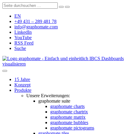
EN
+49 431 – 289 481 78
info@graphomate.com
LinkedIn
YouTube
RSS Feed
Suche
graphomate - Einfach und einheitlich IBCS Dashboards
visualisieren
15 Jahre
Konzept
Produkte
Unsere Erweiterungen:
graphomate suite
graphomate charts
graphomate chartrix
graphomate matrix
graphomate bubbles
graphomate pictograms
graphomate tiles