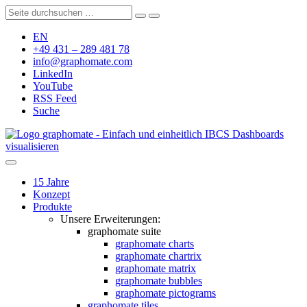
EN
+49 431 – 289 481 78
info@graphomate.com
LinkedIn
YouTube
RSS Feed
Suche
graphomate - Einfach und einheitlich IBCS Dashboards
visualisieren
15 Jahre
Konzept
Produkte
Unsere Erweiterungen:
graphomate suite
graphomate charts
graphomate chartrix
graphomate matrix
graphomate bubbles
graphomate pictograms
graphomate tiles