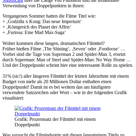
Significant
über die Länge von Filmtiteln und die inflationäre
Verwendung von Doppelpunkten in ihnen:
Vergangenen Sommer hatten die Filme Titel wie:
+ ‚Godzilla x Kong: Das neue Imperium‘
+ ‚Königreich des Planet der Affen‘
+ ‚Furiosa: Eine Mad Max-Saga‘
Woher kommen diese langen, dramatischen Filmtitel?
Früher hießen Filme ‚The Shining‘, ‚Seven‘ oder ‚Footloose‘ …
Vorbei sind die Tage von Superman 2 und Spider-Man 3, ersetzt
durch Superman: Man of Steel und Spider-Man: No Way Home …
Und der Doppelpunkt scheint hier eine interessante Rolle zu spielen.
31% (sic!) aller längeren Filmtitel der letzten Jahrzehnte mit einem
Budget von mehr als 20 Millionen Dollar enthalten einen
Doppelpunkt! Damit ist es bei weitem das am häufigsten
verwendete Satzzeichen oder Wort – wie in der folgenden Grafik
visualisiert:
Grafik: Prozentsatz der Filmtitel mit einem
Doppelpunkt
Was versucht die Filmindustrie mit diesen langatmigen Titeln zu