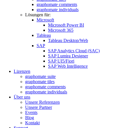
graphomate comments
graphomate individuals
Lösungen für:
Microsoft
Microsoft Power BI
Microsoft 365
Tableau
Tableau Desktop/Web
SAP
SAP Analytics Cloud (SAC)
SAP Lumira Designer
SAP UI5/Fiori
SAP Web Intelligence
Lizenzen
graphomate suite
graphomate tiles
graphomate comments
graphomate individuals
Über uns
Unsere Referenzen
Unsere Partner
Events
Blog
Kontakt
Support