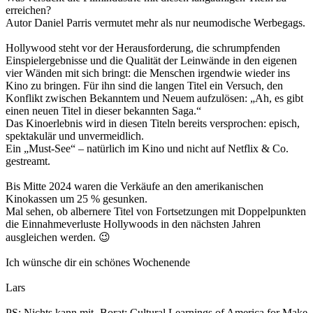
erreichen?
Autor Daniel Parris vermutet mehr als nur neumodische Werbegags.
Hollywood steht vor der Herausforderung, die schrumpfenden
Einspielergebnisse und die Qualität der Leinwände in den eigenen
vier Wänden mit sich bringt: die Menschen irgendwie wieder ins
Kino zu bringen. Für ihn sind die langen Titel ein Versuch, den
Konflikt zwischen Bekanntem und Neuem aufzulösen: „Ah, es gibt
einen neuen Titel in dieser bekannten Saga.“
Das Kinoerlebnis wird in diesen Titeln bereits versprochen: episch,
spektakulär und unvermeidlich.
Ein „Must-See“ – natürlich im Kino und nicht auf Netflix & Co.
gestreamt.
Bis Mitte 2024 waren die Verkäufe an den amerikanischen
Kinokassen um 25 % gesunken.
Mal sehen, ob albernere Titel von Fortsetzungen mit Doppelpunkten
die Einnahmeverluste Hollywoods in den nächsten Jahren
ausgleichen werden. 😉
Ich wünsche dir ein schönes Wochenende
Lars
PS: Nichts kann mit ‚Borat: Cultural Learnings of America for Make