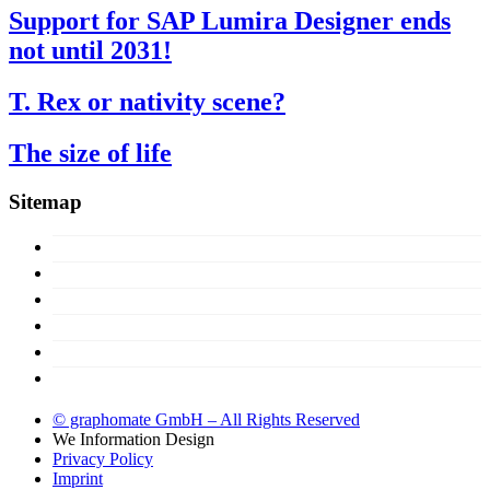
Support for SAP Lumira Designer ends
not until 2031!
T. Rex or nativity scene?
The size of life
Sitemap
Concept
Products
Licences
About us
Support
Try now!
© graphomate GmbH – All Rights Reserved
We
Information Design
Privacy Policy
Imprint