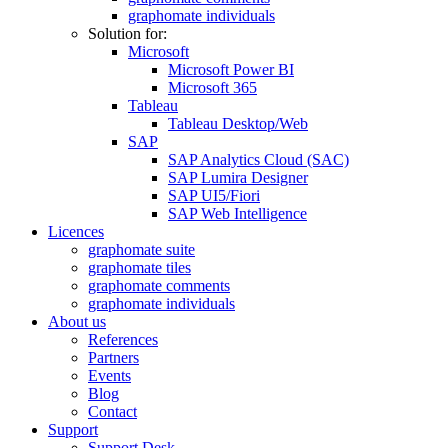
graphomate individuals
Solution for:
Microsoft
Microsoft Power BI
Microsoft 365
Tableau
Tableau Desktop/Web
SAP
SAP Analytics Cloud (SAC)
SAP Lumira Designer
SAP UI5/Fiori
SAP Web Intelligence
Licences
graphomate suite
graphomate tiles
graphomate comments
graphomate individuals
About us
References
Partners
Events
Blog
Contact
Support
Support Desk