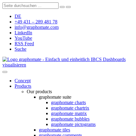
DE
+49 431 – 289 481 78
info@graphomate.com
LinkedIn
YouTube
RSS Feed
Suche
graphomate - Einfach und einheitlich IBCS Dashboards
visualisieren
Concept
Products
Our products
graphomate suite
graphomate charts
graphomate chartrix
graphomate matrix
graphomate bubbles
graphomate pictograms
graphomate tiles
graphomate comments