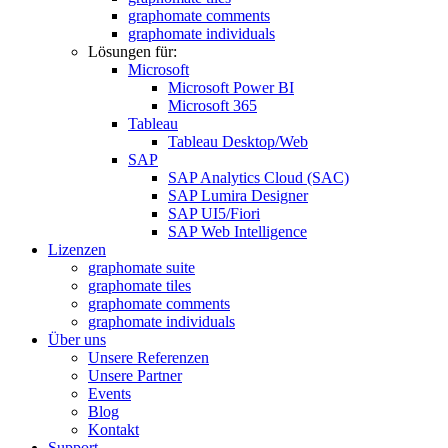
graphomate comments
graphomate individuals
Lösungen für:
Microsoft
Microsoft Power BI
Microsoft 365
Tableau
Tableau Desktop/Web
SAP
SAP Analytics Cloud (SAC)
SAP Lumira Designer
SAP UI5/Fiori
SAP Web Intelligence
Lizenzen
graphomate suite
graphomate tiles
graphomate comments
graphomate individuals
Über uns
Unsere Referenzen
Unsere Partner
Events
Blog
Kontakt
Support