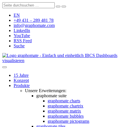
EN
+49 431 – 289 481 78
info@graphomate.com
LinkedIn
YouTube
RSS Feed
Suche
graphomate - Einfach und einheitlich IBCS Dashboards
visualisieren
15 Jahre
Konzept
Produkte
Unsere Erweiterungen:
graphomate suite
graphomate charts
graphomate chartrix
graphomate matrix
graphomate bubbles
graphomate pictograms
graphomate tiles